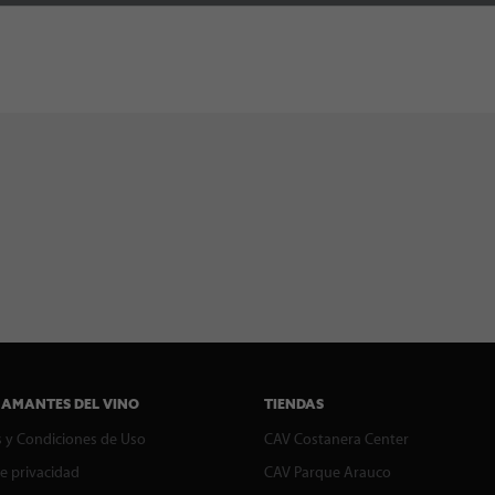
 AMANTES DEL VINO
TIENDAS
 y Condiciones de Uso
CAV Costanera Center
de privacidad
CAV Parque Arauco