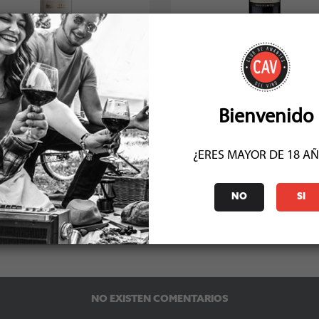
stolle Apalta Ensamblaje Tinto
Morande Adventure El Gran Peti
2022
Syrah / Pet...
Socio: $17.010
Socio: $17.631
Normal: $18.900
Normal: $19.590
Stock: 10
Stock: 15
Bienvenido
¿ERES MAYOR DE 18 A
NO
SI
COMENTARIOS (0)
NO EXISTEN COMENTARIOS