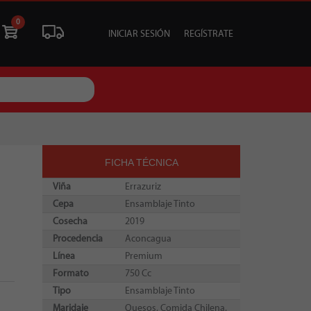
0
INICIAR SESIÓN
REGÍSTRATE
ÓN
LIQUIDACIÓN
SOCIALES
TU EVENTO
FICHA TÉCNICA
Viña
Errazuriz
Cepa
Ensamblaje Tinto
Cosecha
2019
Procedencia
Aconcagua
Línea
Premium
Formato
750 Cc
Tipo
Ensamblaje Tinto
Maridaje
Quesos, Comida Chilena.