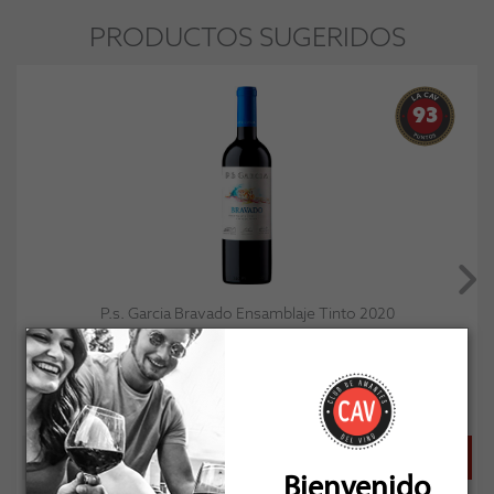
PRODUCTOS SUGERIDOS
93
P.s. Garcia Bravado Ensamblaje Tinto 2020
Socio: $14.391
Normal: $15.990
Stock: 12
Bienvenido