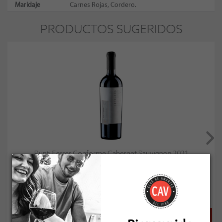
Maridaje
Carnes Rojas, Cordero.
PRODUCTOS SUGERIDOS
Punti Ferrer Conforme Cabernet Sauvignon 2021
Socio: $17.010
Normal: $18.900
Stock: 12