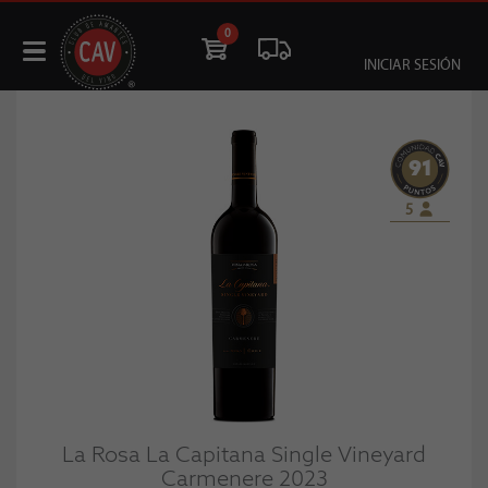
0
INICIAR SESIÓN
91
5
La Rosa La Capitana Single Vineyard
Carmenere 2023