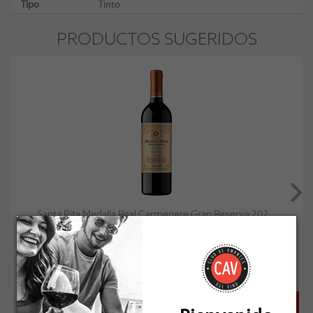
Tipo
Tinto
PRODUCTOS SUGERIDOS
Santa Rita Medalla Real Carmenere Gran Reserva 202...
Socio: $11.691
Normal: $12.990
Stock: 48