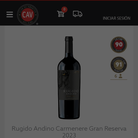
0
INICIAR SESIÓN
90
91
6
Rugido Andino Carmenere Gran Reserva
2023