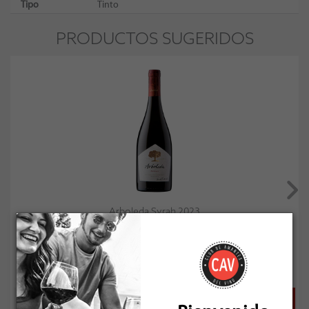
Tipo
Tinto
PRODUCTOS SUGERIDOS
Arboleda Syrah 2023
Socio: $18.477
Normal: $20.530
Stock: 50+