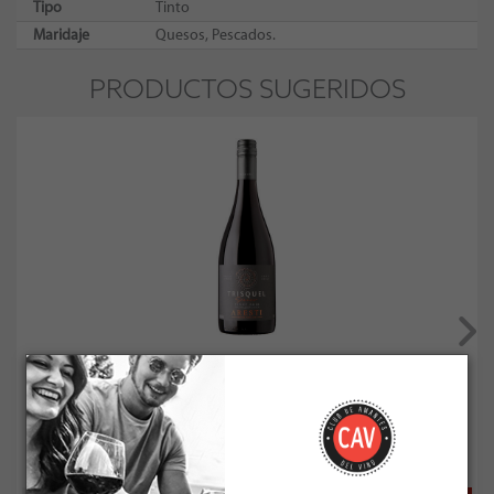
Tipo
Tinto
Maridaje
Quesos, Pescados.
PRODUCTOS SUGERIDOS
Aresti Trisquel Series Vichuquen Costa Pinot Noir ...
Socio: $12.591
Normal: $13.990
Stock: 7