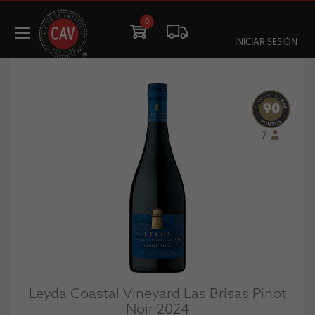
0
INICIAR SESIÓN
90
7
Leyda Coastal Vineyard Las Brisas Pinot
Noir 2024