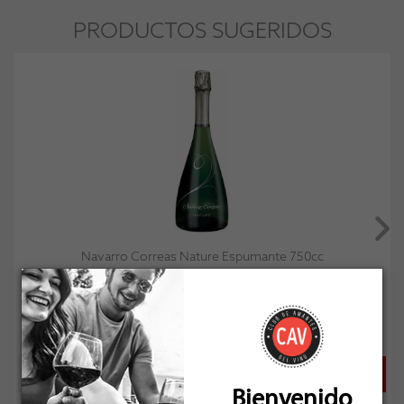
PRODUCTOS SUGERIDOS
Navarro Correas Nature Espumante 750cc
Socio: $15.210
Normal: $16.900
Stock: 5
Bienvenido