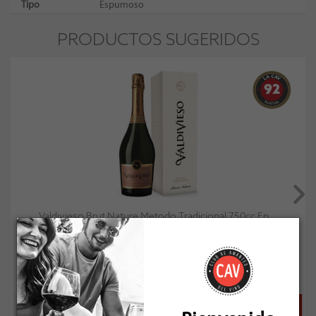
Tipo
Espumoso
PRODUCTOS SUGERIDOS
92
Valdivieso Brut Nature Metodo Tradicional 750cc En...
Socio: $15.588
Normal: $17.320
Stock: 25