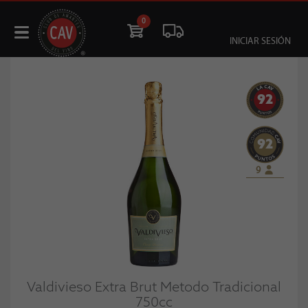
0
INICIAR SESIÓN
92
92
9
Valdivieso Extra Brut Metodo Tradicional
750cc