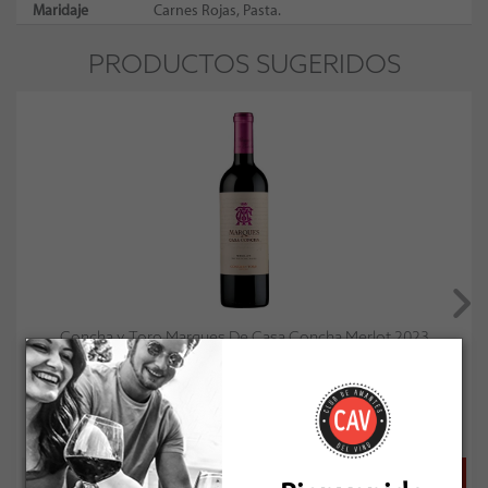
Maridaje
Carnes Rojas, Pasta.
PRODUCTOS SUGERIDOS
Concha y Toro Marques De Casa Concha Merlot 2023
Socio: $14.391
Normal: $15.990
Stock: 20