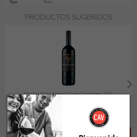
Tipo
Tinto
PRODUCTOS SUGERIDOS
Montes Alpha Special Cuvee Carmenere 2022
Socio: $26.541
Normal: $29.490
Stock: 2