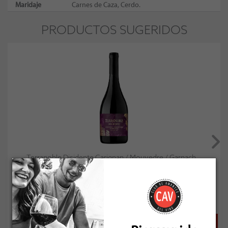
Maridaje
Carnes de Caza, Cerdo.
PRODUCTOS SUGERIDOS
Terranoble Disidente Carignan / Mouvedre / Garnach...
Socio: $21.591
Normal: $23.990
Stock: 16