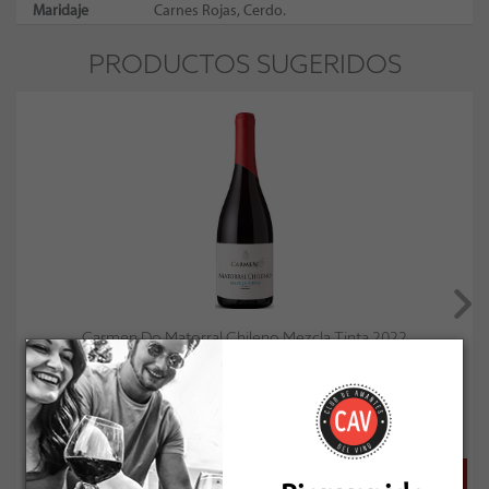
Maridaje
Carnes Rojas, Cerdo.
PRODUCTOS SUGERIDOS
Carmen Do Matorral Chileno Mezcla Tinta 2022
Socio: $17.091
Normal: $18.990
Stock: 50+