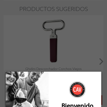
PRODUCTOS SUGERIDOS
Ghidini Descorchador Corchos Viejos
Socio: $6.786
Normal: $7.540
Stock: 1
Bienvenido