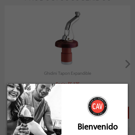
Ghidini Tapon Expandible
Socio: $5.175
Normal: $5.750
Stock: 4
Bienvenido