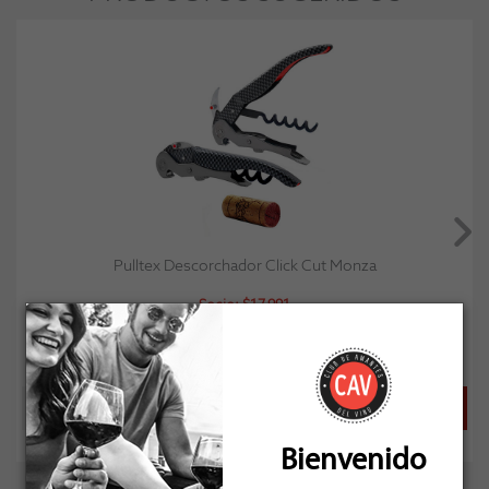
Pulltex Descorchador Click Cut Monza
Socio: $17.991
Normal: $19.990
Stock: 14
Bienvenido