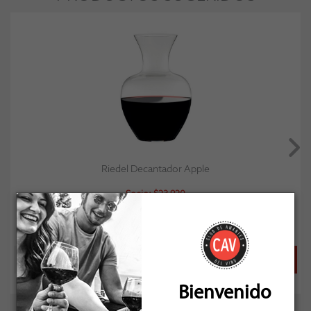
Riedel Decantador Apple
Socio: $23.920
Oferta: $23.920
Normal: $29.900
Stock: 8
Bienvenido