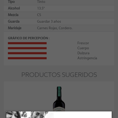
Tipo
Tinto
Alcohol
13.5°
Mezcla
CS
Guarda
Guardar 3 años
Maridaje
Carnes Rojas, Cordero.
GRÁFICO DE PERCEPCIÓN
Frescor
Cuerpo
Dulzura
Astringencia
PRODUCTOS SUGERIDOS