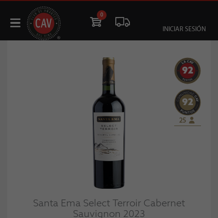
0
INICIAR SESIÓN
92
92
25
Santa Ema Select Terroir Cabernet
Sauvignon 2023