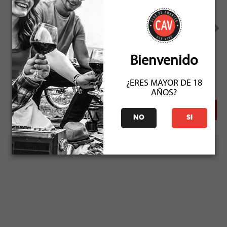
Caliterra Cabernet Sauvignon Reserva 2024
Bienvenido
Socio: $5.751
Normal: $6.390
¿ERES MAYOR DE 18
Stock: 6
AÑOS?
NO
SI