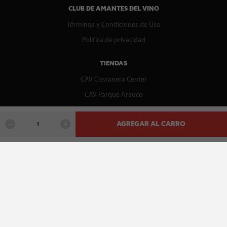
CLUB DE AMANTES DEL VINO
Términos y Condiciones de Uso
Política de privacidad
TIENDAS
CAV Costanera Center
CAV Parque Arauco
CENTRO DE AYUDA
AGREGAR AL CARRO
Contáctenos
WhatsApp
Preguntas Frecuentes
Recupera tu boleta
REDES SOCIALES