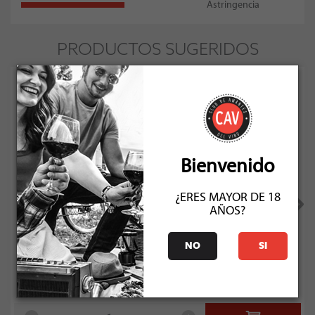
Astringencia
PRODUCTOS SUGERIDOS
Bienvenido
¿ERES MAYOR DE 18
AÑOS?
Santa Rita Floresta Cabernet Sauvignon 2021
NO
SI
Socio: $19.791
Normal: $21.990
Stock: 46