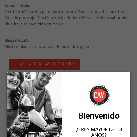
Comer + beber
Panchita: Más sazón peruana a Vitacura. Vinos íconos chilenos: Una
feria de puro lujo. San Marco, Viña del Mar: De recuerdos y sabor. Vita
Vitis: Italia se hace vino en Maule.
Mesa de Cata
Mezclas blancas y rosados / Un poco de esperanza
← VOLVER A LAS EDICIONES
ENERO 2020
Bienvenido
¿ERES MAYOR DE 18
AÑOS?