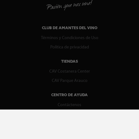
CLUB DE AMANTES DEL VINO
Términos y Condiciones de Uso
Política de privacidad
TIENDAS
CAV Costanera Center
CAV Parque Arauco
CENTRO DE AYUDA
Contáctenos
WhatsApp
Preguntas Frecuentes
Recupera tu boleta