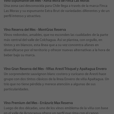
Vino Espumante del Mes - Alma Mora de Finca Las Moras
Una zona casi desconocida para Chile llega a través de la marca Finca
Las Moras y su espumante Extra Brut de variedades diferentes y de un
perfil intenso y atractivo.
Vino Reserva del Mes - MontGras Reserva
Vinos redondos, amables, que no esconden las cualidades de la parte
más central del valle de Colchagua. Así se plantea, con orgullo, en
tintos y en blancos, esta línea que a su vez concentra afanes en
diversificarse por el territorio y ofrecer nuevas alternativas a la hora de
beber bajo su marca.
Vino Gran Reserva del Mes - Viñas Aresti Trisquel y Apaltagua Envero
Un sorprendente sauvignon blanc costero y curicano de Aresti hace
grupo con dos tintos clásicos de la línea Envero de viña Apaltagua. Un
trío que no tiene pérdida y merece atención a algunas de sus
particularidades.
Vino Premium del Mes - Errázuriz Max Reserva
Luego de dos décadas, uno de los vinos emblema de la viña con base
en el valle de Aconcagua ofrece un perfil que rima con el canon