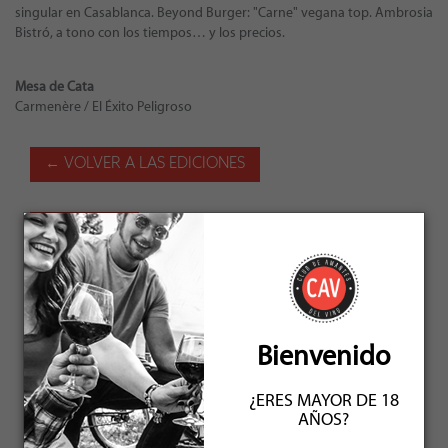
singular en Casablanca. Beyond Burger: "Carne" vegana top. Ambrosia
Bistró, a tono con los tiempos… y los precios.
Mesa de Cata
Carmenère / El Éxito Peligroso
← VOLVER A LAS EDICIONES
JULIO 2019
Bienvenido
¿ERES MAYOR DE 18
AÑOS?