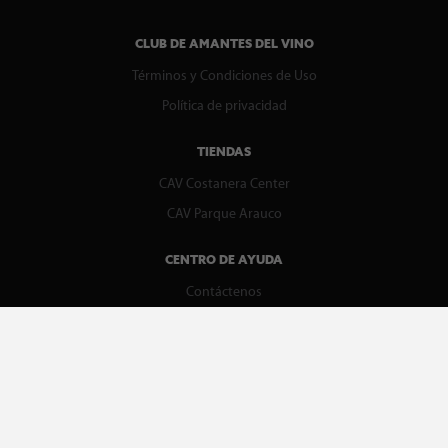
CLUB DE AMANTES DEL VINO
Términos y Condiciones de Uso
Política de privacidad
TIENDAS
CAV Costanera Center
CAV Parque Arauco
CENTRO DE AYUDA
Contáctenos
WhatsApp
Preguntas Frecuentes
Recupera tu boleta