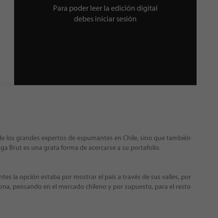
Para poder leer la edición digital
debes iniciar sesión
e los grandes expertos de espumantes en Chile, sino que también
a Brut es una grata forma de acercarse a su portafolio.
 antes la opción estaba por mostrar el país a través de sus valles, por
 zona, pensando en el mercado chileno y por supuesto, para el resto