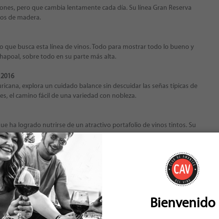
iones, pero que cambia lentamente cada día. Su línea Gran Reserva
nos de madera.
 lo que busca esta línea de vinos. Todo para mostrar todo lo bueno y
chapoal, sobre todo en su parte más alta.
 2016
ricana, explora un cuidado balance sin descuidar las señas típicas de
s, el camino fácil de una variedad con nobleza.
ue ha logrado nutrirse de un atractivo portafolio de vinos tintos. Su
ura.
o
staurante ameno y amistoso.
fagasta
res peruanos de un restaurante pensado para el disfrute de grandes y
Bienvenido