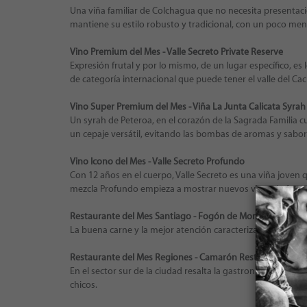
Una viña familiar de Colchagua que no necesita presentac
mantiene su estilo robusto y tradicional, con un poco me
Vino Premium del Mes - Valle Secreto Private Reserve
Expresión frutal y por lo mismo, de un lugar específico, es
de categoría internacional que puede tener el valle del Ca
Vino Super Premium del Mes - Viña La Junta Calicata Syrah
Un syrah de Peteroa, en el corazón de la Sagrada Familia cu
un cepaje versátil, evitando las bombas de aromas y sabore
Vino Icono del Mes - Valle Secreto Profundo
Con 12 años en el cuerpo, Valle Secreto es una viña joven q
mezcla Profundo empieza a mostrar nuevos visos de fresc
Restaurante del Mes Santiago - Fogón de Momo / Santiag
La buena carne y la mejor atención caracterizan a este re
Restaurante del Mes Regiones - Camarón Restogrill / Anto
En el sector sur de la ciudad resalta la gastronomía de ai
chicos.