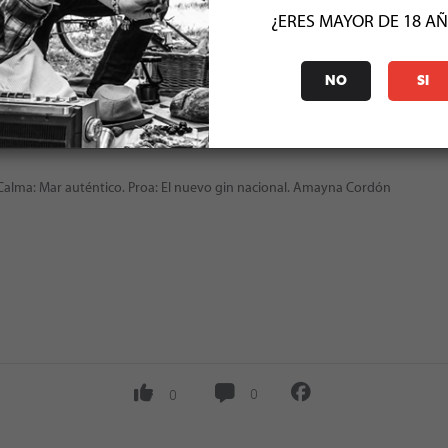
¿ERES MAYOR DE 18 A
Más allá de catutos, tortillas, guisados sazonados al merquén, la
 a intuición guiada por territorios específicos. A un puñado de
 medida justa. Es la naturaleza al fin y al cabo, con la que se
NO
SI
rencias que ostentan de cordillera a mar. Este recorrido suma
e a sabores de humo y picor, de trigo, piñones y algas, como tejidos
 Calma: Mar auténtico. Proa: El nuevo gin nacional. Amayna Cordón
0
0