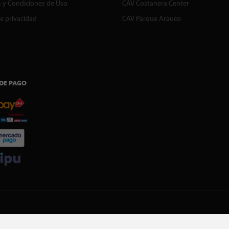
 y Condiciones de Uso
CAV Costanera Center
de privacidad
CAV Parque Arauco
DE PAGO
SI ERES SOCIO, DESCARGA NUESTRA APP