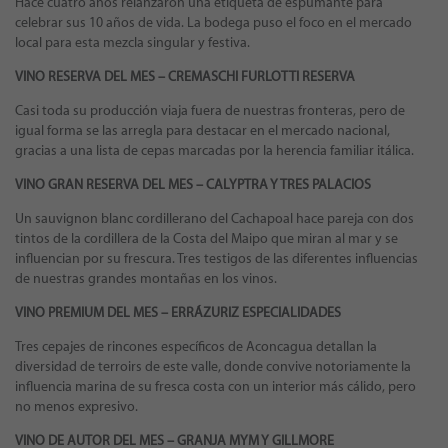
Hace cuatro años relanzaron una etiqueta de espumante para
celebrar sus 10 años de vida. La bodega puso el foco en el mercado
local para esta mezcla singular y festiva.
VINO RESERVA DEL MES –
CREMASCHI FURLOTTI RESERVA
Casi toda su producción viaja fuera de nuestras fronteras, pero de
igual forma se las arregla para destacar en el mercado nacional,
gracias a una lista de cepas marcadas por la herencia familiar itálica.
VINO GRAN RESERVA DEL MES – CALYPTRA Y TRES PALACIOS
Un sauvignon blanc cordillerano del Cachapoal hace pareja con dos
tintos de la cordillera de la Costa del Maipo que miran al mar y se
influencian por su frescura. Tres testigos de las diferentes influencias
de nuestras grandes montañas en los vinos.
VINO PREMIUM DEL MES – ERRÁZURIZ ESPECIALIDADES
Tres cepajes de rincones específicos de Aconcagua detallan la
diversidad de terroirs de este valle, donde convive notoriamente la
influencia marina de su fresca costa con un interior más cálido, pero
no menos expresivo.
VINO DE AUTOR DEL MES –
GRANJA MYM Y GILLMORE