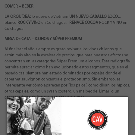
COMER + BEBER
LA ORQUÍDEA:
lo nuevo de Vietnam
UN NUEVO CABALLO LOCO...
blanco
ROCK Y VINO
en Colchagua.
RENACE COCOA
ROCK Y VINO en
Colchagua.
MESA DE CATA – ICONOS Y SÚPER PREMIUM
Al finalizar el año siempre es grato revisar a los vinos chilenos que
están más alto en la escalera de precios, que para nuestros efectos se
concentran en las categorías Súper Premium e Íconos. Esta radiografía
permite apreciar cómo han evolucionado estos segmentos, que en el
pasado casi siempre han estado dominados por cepajes donde el
cabernet sauvignon concentra el protagonismo. Sin embargo, es
interesante ver cómo aparecen por "los palos", como dirían los hípicos,
otros cepajes, como un syrah costero, un malbec del Limarí o un
cabernet franc de Peumo, por citar a algunos.
← VOLVER A LAS EDICIONES
JUNIO 2023