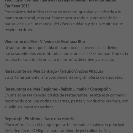
Vino Super Premium del Mes - El Viejo Almacén Huaso de Sauzal
Cariñena 2015
Proveniente del mítico secano costero cauquenino y vinificada a la
manera ancestral, esta cariñena muestra todo el potencial de las
parras viejas, de un manejo del viñedo cuidado y de un espíritu que
respira territorio.
Vino Icono del Mes - Viñedos de Alcohuaz Rhu
Desde su símbolo que habla del camino de lo terrenal a lo divino,
hasta sus viñedos encumbrados por sobre los 2.000 m.s.n.m. Rhu es la
prueba fehaciente de un vino de terruño, distintivo y atrevido.
Restaurante del Mes Santiago - Terruño Vinobar Vitacura
Su carta hispano-italiana complementa su gran oferta de etiquetas.
Restaurante del Mes Regiones - Balcón Limeño / Concepción
En una zona residencial, clásica de restaurantes, se alza este comedor
reconocido por una cocina de carnes, pastas y productos marinos, con
el sello de nuestros vecinos.
Reportaje - Pichilemu - Nace una estrella
Cinco años. Ese es el tiempo que se ha tomado el balneario principal
de la Región de O’Higgins para cambiar de piel culinaria. De pasar