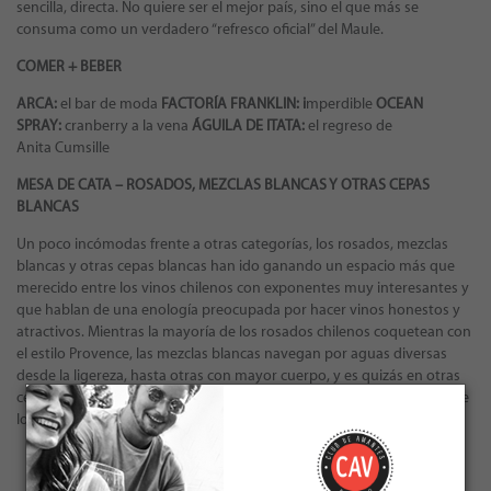
sencilla, directa. No quiere ser el mejor país, sino el que más se
consuma como un verdadero “refresco oficial” del Maule.
COMER + BEBER
ARCA:
el bar de moda
FACTORÍA FRANKLIN: i
mperdible
OCEAN
SPRAY:
cranberry a la vena
ÁGUILA DE ITATA:
el regreso de
Anita Cumsille
MESA DE CATA – ROSADOS, MEZCLAS BLANCAS Y OTRAS CEPAS
BLANCAS
Un poco incómodas frente a otras categorías, los rosados, mezclas
blancas y otras cepas blancas han ido ganando un espacio más que
merecido entre los vinos chilenos con exponentes muy interesantes y
que hablan de una enología preocupada por hacer vinos honestos y
atractivos. Mientras la mayoría de los rosados chilenos coquetean con
el estilo Provence, las mezclas blancas navegan por aguas diversas
desde la ligereza, hasta otras con mayor cuerpo, y es quizás en otras
cepas blancas donde encontramos un vinos llenos de identidad y que
logran emocionar.
← VOLVER A LAS EDICIONES