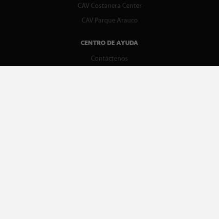
CAV Costanera Center
CAV Parque Arauco
CENTRO DE AYUDA
Contáctenos
WhatsApp
Preguntas Frecuentes
Recupera tu boleta
REDES SOCIALES
facebook
instagram
spotify
MEDIOS DE PAGO