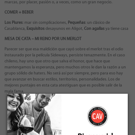
marcas, por placer, pasión o, a veces, como un gran negocio.
COMER + BEBER
Los Piures
: mar sin complicaciones,
Pequeñas
: un clásico de
Casablanca,
Exquisitos
desayunos en Aligot,
Con agallas
ya tiene casa
MESA DE CATA – MI REINO POR UN MERLOT
Parecer ser que esa maldición que cayó sobre el merlot tras el odio
instaurado por la película Sideways, persiste tenazmente. En el caso
chileno, hay uno que otro que salva el honor, que hace que
mantengamos la esperanza, pero muchos otros le dan la razón a un
grupo sólido de haters. No será así por siempre, pero para eso hay
que avanzar en buscar estilos, territorios, personalidades. Los de
mejores puntajes en esta cata atestiguan que es posible salir de la
mala fama.
← VOLVER A LAS EDICIONES
NOVIEMBRE 2022