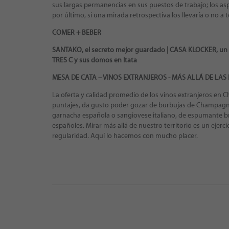
sus largas permanencias en sus puestos de trabajo; los asp
por último, si una mirada retrospectiva los llevaría o no a
COMER + BEBER
SANTAKO,
el secreto mejor guardado | CASA KLOCKER,
un 
TRES C
y sus domos en Itata
MESA DE CATA – VINOS EXTRANJEROS - MÁS ALLÁ DE LA
La oferta y calidad promedio de los vinos extranjeros en Ch
puntajes, da gusto poder gozar de burbujas de Champagn
garnacha española o sangiovese italiano, de espumante br
españoles. Mirar más allá de nuestro territorio es un ejer
regularidad. Aquí lo hacemos con mucho placer.