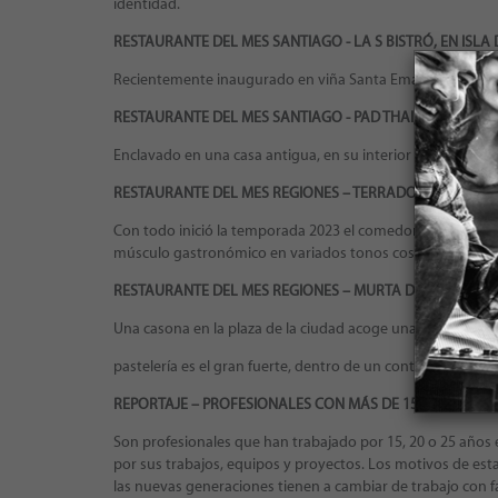
identidad.
RESTAURANTE DEL MES SANTIAGO - LA S BISTRÓ, EN ISLA
Recientemente inaugurado en viña Santa Ema, propone una
RESTAURANTE DEL MES SANTIAGO - PAD THAI, EN PROVID
Enclavado en una casa antigua, en su interior se respira air
RESTAURANTE DEL MES REGIONES – TERRADO, EN RANC
Con todo inició la temporada 2023 el comedor de este hot
músculo gastronómico en variados tonos cosmopolitas.
RESTAURANTE DEL MES REGIONES – MURTA DEL DÍA, EN R
Una casona en la plaza de la ciudad acoge una singular exp
pastelería es el gran fuerte, dentro de un contexto de coc
REPORTAJE – PROFESIONALES CON MÁS DE 15 AÑOS TRAB
Son profesionales que han trabajado por 15, 20 o 25 años e
por sus trabajos, equipos y proyectos. Los motivos de est
las nuevas generaciones tienen a cambiar de trabajo con 