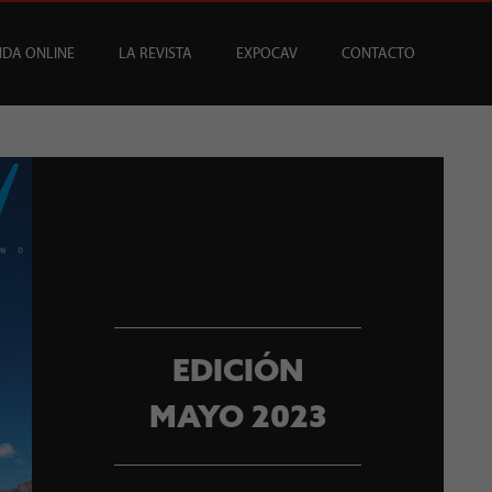
NDA ONLINE
LA REVISTA
EXPOCAV
CONTACTO
CATA
USCRIPCIONES
ENEFICIOS
VINOS
ARTÍCULOS
VINOS DEL MES
SUSCRIPCIONES ÍCONOS
BAR CAV
EDICIONES
EVENTOS
BAJOS Y SIN ALCOHOL
SOMMELIER
REGALAR SUSCRIPCI
MESA DE CATA
EDICIÓN
MAYO 2023