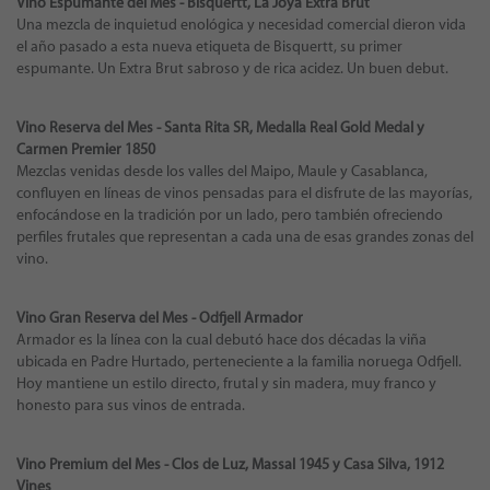
Vino Espumante del Mes - Bisquertt, La Joya Extra Brut
Una mezcla de inquietud enológica y necesidad comercial dieron vida
el año pasado a esta nueva etiqueta de Bisquertt, su primer
espumante. Un Extra Brut sabroso y de rica acidez. Un buen debut.
Vino Reserva del Mes - Santa Rita SR, Medalla Real Gold Medal y
Carmen Premier 1850
Mezclas venidas desde los valles del Maipo, Maule y Casablanca,
confluyen en líneas de vinos pensadas para el disfrute de las mayorías,
enfocándose en la tradición por un lado, pero también ofreciendo
perfiles frutales que representan a cada una de esas grandes zonas del
vino.
Vino Gran Reserva del Mes - Odfjell Armador
Armador es la línea con la cual debutó hace dos décadas la viña
ubicada en Padre Hurtado, perteneciente a la familia noruega Odfjell.
Hoy mantiene un estilo directo, frutal y sin madera, muy franco y
honesto para sus vinos de entrada.
Vino Premium del Mes - Clos de Luz, Massal 1945 y Casa Silva, 1912
Vines