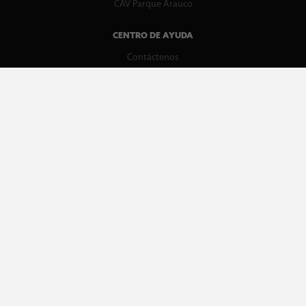
CAV Parque Arauco
CENTRO DE AYUDA
Contáctenos
WhatsApp
Preguntas Frecuentes
Recupera tu boleta
REDES SOCIALES
facebook
instagram
spotify
MEDIOS DE PAGO