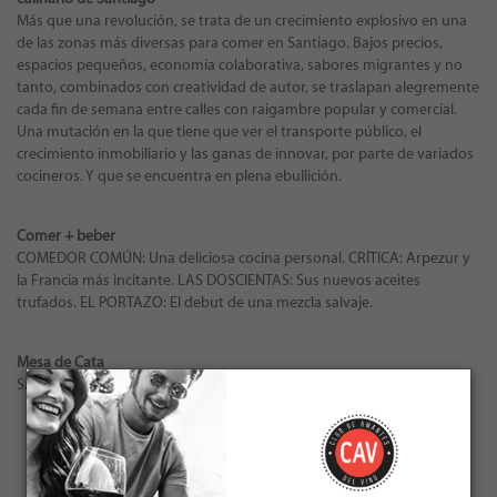
Más que una revolución, se trata de un crecimiento explosivo en una
de las zonas más diversas para comer en Santiago. Bajos precios,
espacios pequeños, economía colaborativa, sabores migrantes y no
tanto, combinados con creatividad de autor, se traslapan alegremente
cada fin de semana entre calles con raigambre popular y comercial.
Una mutación en la que tiene que ver el transporte público, el
crecimiento inmobiliario y las ganas de innovar, por parte de variados
cocineros. Y que se encuentra en plena ebullición.
Comer + beber
COMEDOR COMÚN: Una deliciosa cocina personal. CRÍTICA: Arpezur y
la Francia más incitante. LAS DOSCIENTAS: Sus nuevos aceites
trufados. EL PORTAZO: El debut de una mezcla salvaje.
Mesa de Cata
Sauvignon Blanc / La buena hermana
← VOLVER A LAS EDICIONES