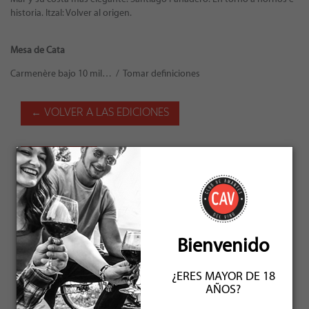
historia. Itzal: Volver al origen.
Mesa de Cata
Carmenère bajo 10 mil… / Tomar definiciones
← VOLVER A LAS EDICIONES
JUNIO 2017
Bienvenido
¿ERES MAYOR DE 18
AÑOS?