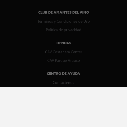
CLUB DE AMANTES DEL VINO
Términos y Condiciones de Uso
Política de privacidad
TIENDAS
CAV Costanera Center
CAV Parque Arauco
CENTRO DE AYUDA
Contáctenos
WhatsApp
Preguntas Frecuentes
Recupera tu boleta