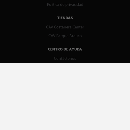
Política de privacidad
TIENDAS
CAV Costanera Center
CAV Parque Arauco
CENTRO DE AYUDA
Contáctenos
WhatsApp
Preguntas Frecuentes
Recupera tu boleta
REDES SOCIALES
facebook
instagram