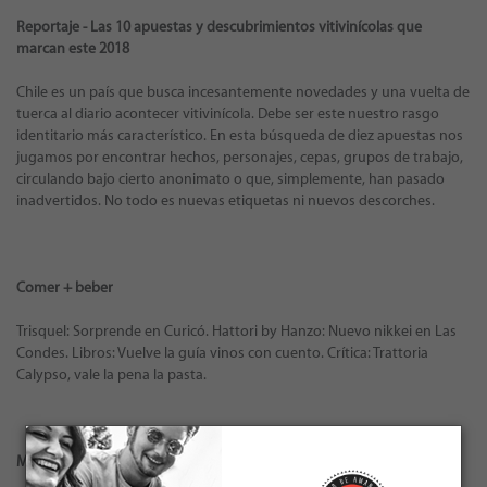
Reportaje - Las 10 apuestas y descubrimientos vitivinícolas que
marcan este 2018
Chile es un país que busca incesantemente novedades y una vuelta de
tuerca al diario acontecer vitivinícola. Debe ser este nuestro rasgo
identitario más característico. En esta búsqueda de diez apuestas nos
jugamos por encontrar hechos, personajes, cepas, grupos de trabajo,
circulando bajo cierto anonimato o que, simplemente, han pasado
inadvertidos. No todo es nuevas etiquetas ni nuevos descorches.
Comer + beber
Trisquel: Sorprende en Curicó. Hattori by Hanzo: Nuevo nikkei en Las
Condes. Libros: Vuelve la guía vinos con cuento. Crítica: Trattoria
Calypso, vale la pena la pasta.
Mesa de Cata