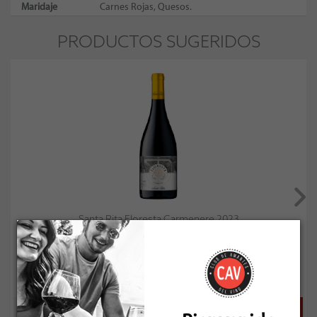
Maridaje
Carnes Rojas, Quesos.
PRODUCTOS SUGERIDOS
Santa Rita Floresta Carmenere 2023
Socio: $19.791
Normal: $21.990
Stock: 1